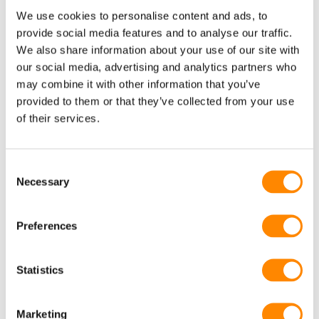
We use cookies to personalise content and ads, to
provide social media features and to analyse our traffic.
We also share information about your use of our site with
our social media, advertising and analytics partners who
may combine it with other information that you’ve
Marijampolė - Daržovių sandėliavimo patalpos
provided to them or that they’ve collected from your use
Žiūrėti projektą
of their services.
Delta+
Sandėliavimo paskirties pastatas
Consent
Necessary
Selection
Preferences
Statistics
Marketing