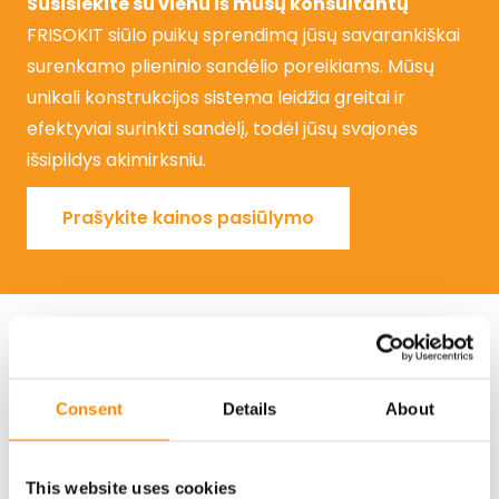
Susisiekite su vienu iš mūsų konsultantų
FRISOKIT siūlo puikų sprendimą jūsų savarankiškai
surenkamo plieninio sandėlio poreikiams. Mūsų
unikali konstrukcijos sistema leidžia greitai ir
efektyviai surinkti sandėlį, todėl jūsų svajonės
išsipildys akimirksniu.
Prašykite kainos pasiūlymo
Prašykite kainos pasiūlymo
Kiti projektai
Consent
Details
About
Delta+
Daržovių sandėliavimo patalpos
This website uses cookies