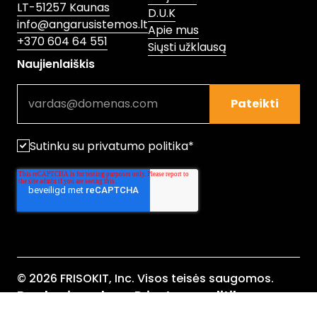
LT-51257 Kaunas
D.U.K
info@angarusistemos.lt
Apie mus
+370 604 64 551
Siųsti užklausą
Naujienlaiškis
Pateikti
Sutinku su privatumo politika
*
© 2026 FRISOKIT, Inc. Visos teisės saugomos.
Bendrosios sąlygos
Privatumo politika