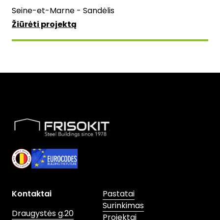
Seine-et-Marne - Sandėlis
Žiūrėti projektą
Skip to footer
Kontaktai
Pastatai
Surinkimas
Draugystės g.20
Projektai