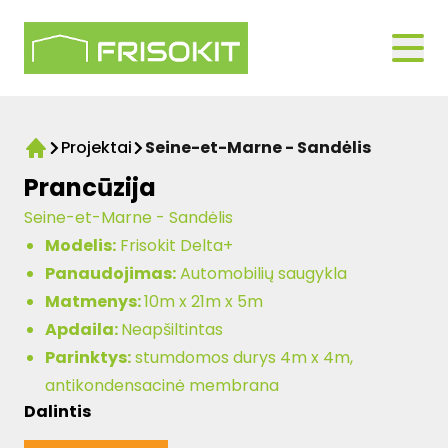
Skip to navigation
Logo Frisokit 2-1
Open
Projektai
Seine-et-Marne - Sandėlis
Home
Prancūzija
Seine-et-Marne - Sandėlis
Modelis:
Frisokit Delta+
Panaudojimas:
Automobilių saugykla
Matmenys:
10m x 21m x 5m
Apdaila:
Neapšiltintas
Parinktys:
stumdomos durys 4m x 4m,
antikondensacinė membrana
Dalintis