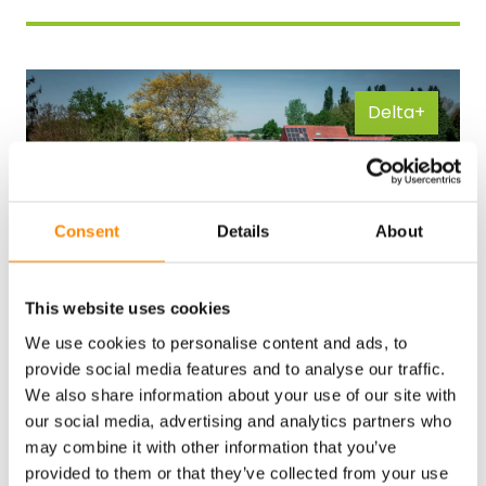
Delta+
Consent
Details
About
This website uses cookies
We use cookies to personalise content and ads, to
provide social media features and to analyse our traffic.
We also share information about your use of our site with
our social media, advertising and analytics partners who
Equithérapeute construit elle-même un hangar en
may combine it with other information that you’ve
acier grâce à FRISOKIT
provided to them or that they’ve collected from your use