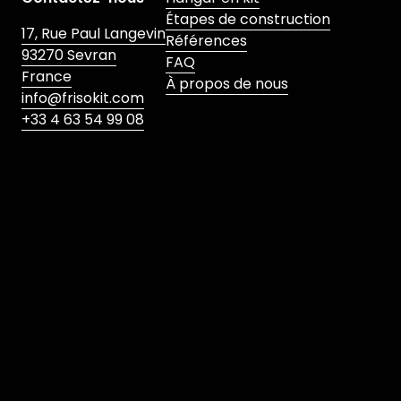
Étapes de construction
17, Rue Paul Langevin
Références
93270 Sevran
FAQ
France
À propos de nous
info@frisokit.com
+33 4 63 54 99 08
Soumettre
J'accepte la politique de confidentialité
*
Satisfait de notre service ? Laissez un review !