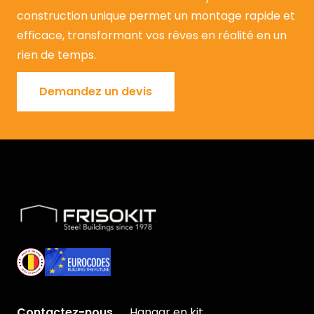
construction unique permet un montage rapide et
efficace, transformant vos rêves en réalité en un
rien de temps.
Demandez un devis
Demandez un devis
Skip to footer
Contactez-nous
Hangar en kit