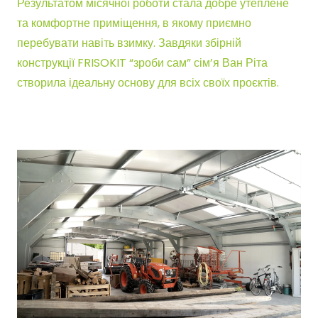
Результатом місячної роботи стала добре утеплене
та комфортне приміщення, в якому приємно
перебувати навіть взимку. Завдяки збірній
конструкції FRISOKIT “зроби сам” сім’я Ван Ріта
створила ідеальну основу для всіх своїх проєктів.