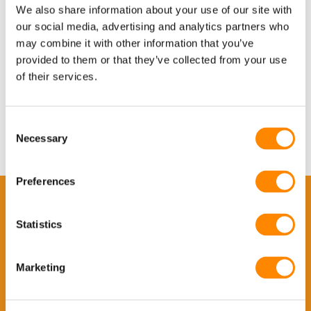
We also share information about your use of our site with
our social media, advertising and analytics partners who
may combine it with other information that you’ve
provided to them or that they’ve collected from your use
of their services.
Consent
Necessary
Selection
Preferences
Шукаєте сарай для самостійного монтажу?
Statistics
Зверніться до одного з наших консультантів
FRISOKIT пропонує ідеальне рішення для ваших
Marketing
потреб у сталевих сараях для самостійного монтажу.
Наша унікальна система конструкції забезпечує
швидкий та ефективний монтаж, втілюючи ваші мрії в