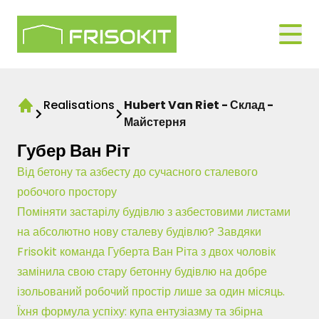
Skip to navigation
Logo Frisokit 2-1
Open
Realisations
Hubert Van Riet - Склад -
Home
Майстерня
Губер Ван Ріт
Від бетону та азбесту до сучасного сталевого
робочого простору
Поміняти застарілу будівлю з азбестовими листами
на абсолютно нову сталеву будівлю? Завдяки
Frisokit команда Губерта Ван Ріта з двох чоловік
замінила свою стару бетонну будівлю на добре
ізольований робочий простір лише за один місяць.
Їхня формула успіху: купа ентузіазму та збірна