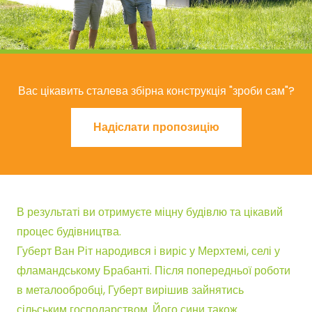
Вас цікавить сталева збірна конструкція "зроби сам"?
Надіслати пропозицію
Надіслати пропозицію
В результаті ви отримуєте міцну будівлю та цікавий
процес будівництва.
Губерт Ван Ріт народився і виріс у Мерхтемі, селі у
фламандському Брабанті. Після попередньої роботи
в металообробці, Губерт вирішив зайнятись
сільським господарством. Його сини також