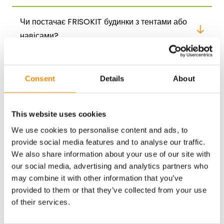
Чи постачає FRISOKIT будинки з тентами або
навісами?
Чи можливо мати збірну конструкцію “зроби
Consent
Details
About
сам” з плоским дахом?
Чи виготовляє FRISOKIT відкриті будівлі?
This website uses cookies
We use cookies to personalise content and ads, to
provide social media features and to analyse our traffic.
У яких кольорах наявні збірні конструкції?
We also share information about your use of our site with
our social media, advertising and analytics partners who
may combine it with other information that you’ve
Які існують варіанти збірних конструкцій?
provided to them or that they’ve collected from your use
of their services.