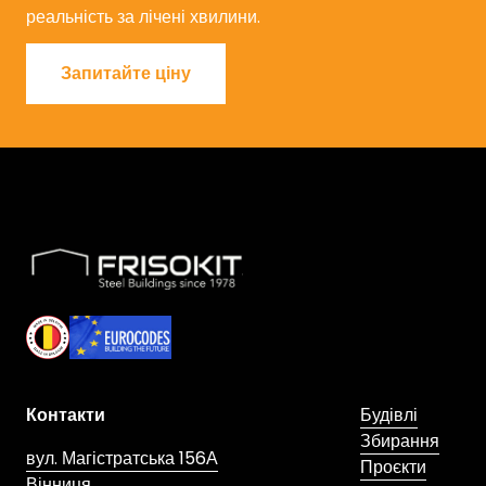
реальність за лічені хвилини.
Запитайте ціну
Запитайте ціну
Skip to footer
Контакти
Будівлі
Збирання
вул. Магістратська 156А
Проєкти
Вінниця