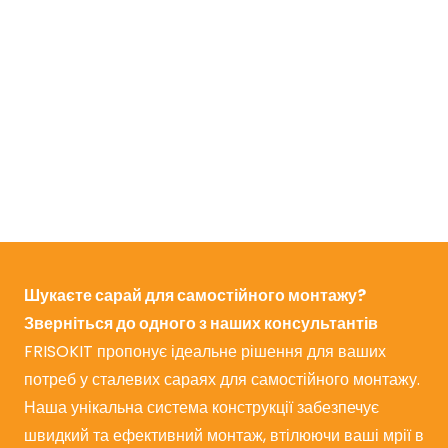
Я подав заявку онлайн через вебсайт
FRISOKIT. Що буде далі?
Чи потрібен мені екологічний дозвіл (раніше
дозвіл на будівництво) для будівлі FRISOKIT?
Шукаєте сарай для самостійного монтажу?
Зверніться до одного з наших консультантів
FRISOKIT пропонує ідеальне рішення для ваших
потреб у сталевих сараях для самостійного монтажу.
Наша унікальна система конструкції забезпечує
швидкий та ефективний монтаж, втілюючи ваші мрії в