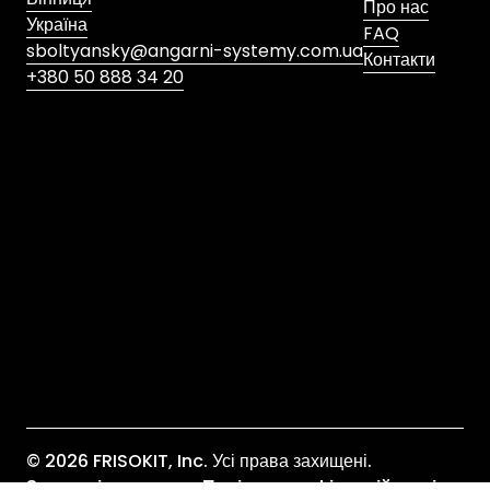
Про нас
Україна
FAQ
sboltyansky@angarni-systemy.com.ua
Контакти
+380 50 888 34 20
Надіслати
Я згоден з політикою конфіденційності
*
© 2026 FRISOKIT, Inc. Усі права захищені.
Загальні положення
Політика конфіденційності