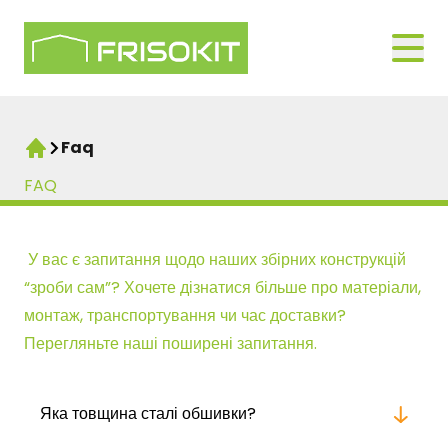
Skip to navigation
Logo Frisokit 2-1
Open
Faq
Home
FAQ
У вас є запитання щодо наших збірних конструкцій
“зроби сам”? Хочете дізнатися більше про матеріали,
монтаж, транспортування чи час доставки?
Перегляньте наші поширені запитання.
Яка товщина сталі обшивки?