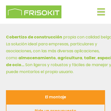
Skip to navigation
Logo Frisokit 2-1
Open
Cobertizo de construcción
propia con calidad belg
La solución ideal para empresas, particulares y
asociaciones, con las más diversas aplicaciones,
como
almacenamiento
,
agricultura
,
taller
,
espac
de ocio…
Son ligeros y robustos y fáciles de manejar 
puede montarlos el propio usuario.
El montaje
El montaje
Pide un presupuesto