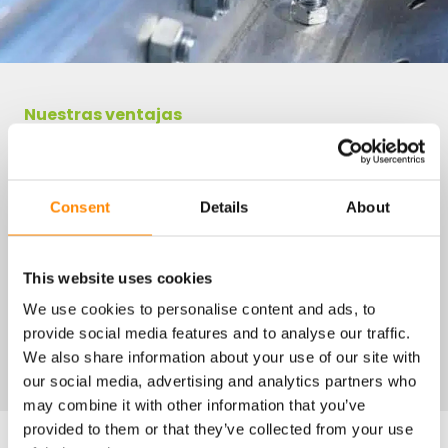
Nuestras ventajas
¿Por qué elegir FRISOKIT?
MONTAJE RÁPIDO Y FÁCIL
Consent
Details
About
45 AÑOS DE EXPERIENCIA, PRODUCCIÓN PROPIA
100 % ACERO GALVANIZADO
DIVERSAS POSIBILIDADES DE ACABADO
This website uses cookies
CIMENTACIÓN SENCILLA Y ECONÓMICA
We use cookies to personalise content and ads, to
DESMONTABLE, 100 % RECICLABLE
provide social media features and to analyse our traffic.
We also share information about your use of our site with
our social media, advertising and analytics partners who
may combine it with other information that you’ve
provided to them or that they’ve collected from your use